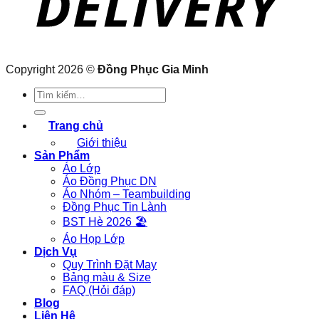
Copyright 2026 ©
Đồng Phục Gia Minh
Tìm
kiếm:
Trang chủ
Giới thiệu
Sản Phẩm
Áo Lớp
Áo Đồng Phục DN
Áo Nhóm – Teambuilding
Đồng Phục Tin Lành
BST Hè 2026 🏖
Áo Họp Lớp
Dịch Vụ
Quy Trình Đặt May
Bảng màu & Size
FAQ (Hỏi đáp)
Blog
Liên Hệ