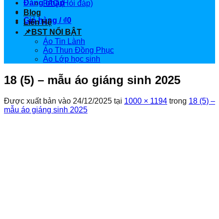
Đăng nhập
FAQ (Hỏi đáp)
Blog
Giỏ hàng /
₫
0
Liên Hệ
📌BST NỔI BẬT
Áo Tin Lành
Áo Thun Đồng Phục
Áo Lớp học sinh
18 (5) – mẫu áo giáng sinh 2025
Được xuất bản vào
24/12/2025
tại
1000 × 1194
trong
18 (5) –
mẫu áo giáng sinh 2025