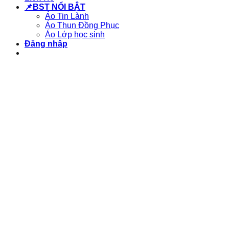
📌BST NỔI BẬT
Áo Tin Lành
Áo Thun Đồng Phục
Áo Lớp học sinh
Đăng nhập